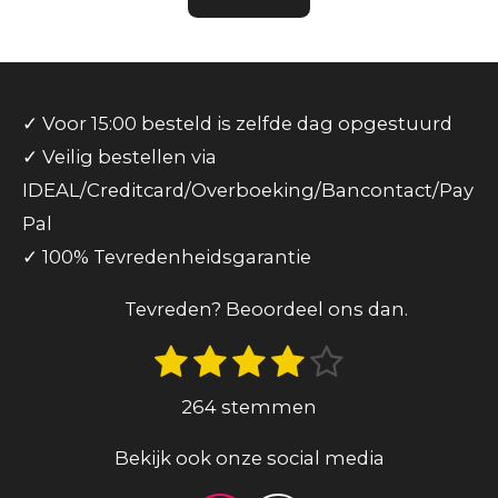
✓ Voor 15:00 besteld is zelfde dag opgestuurd
✓ Veilig bestellen via
IDEAL/Creditcard/Overboeking/Bancontact/Pay
Pal
✓ 100% Tevredenheidsgarantie
Tevreden? Beoordeel ons dan.
1
2
3
4
5
S
R
t
s
s
s
s
s
a
e
264 stemmen
t
t
t
t
t
m
t
m
e
e
e
e
e
Bekijk ook onze social media
i
e
n
n