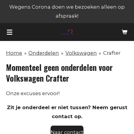
Wegens Corona doen we bezoeken alleen op
Ga
afspraak!
direct
naar
de
hoofdinhoud
Home
»
Onderdelen
»
Volkswagen
»
Crafter
Momenteel geen onderdelen voor
Volkswagen Crafter
Onze excuses ervoor!
Zit je onderdeel er niet tussen? Neem gerust
contact op.
Naar contact