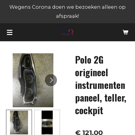
Wegens Corona doen we bezoeken alleen op
Ga
afspraak!
direct
naar
de
hoofdinhoud
Polo 2G
origineel
instrumenten
paneel, teller,
cockpit
€ 121,00