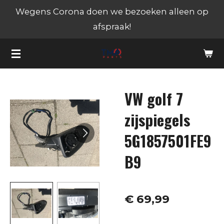
Wegens Corona doen we bezoeken alleen op
Ga
afspraak!
direct
naar
de
hoofdinhoud
VW golf 7
zijspiegels
5G1857501FE9
B9
€ 69,99