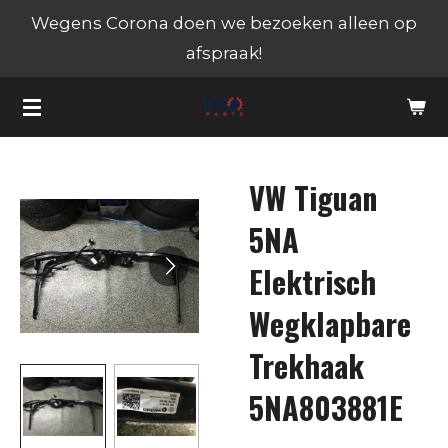
Wegens Corona doen we bezoeken alleen op
Ga
afspraak!
direct
naar
de
hoofdinhoud
VW Tiguan
5NA
Elektrisch
Wegklapbare
Trekhaak
5NA803881E