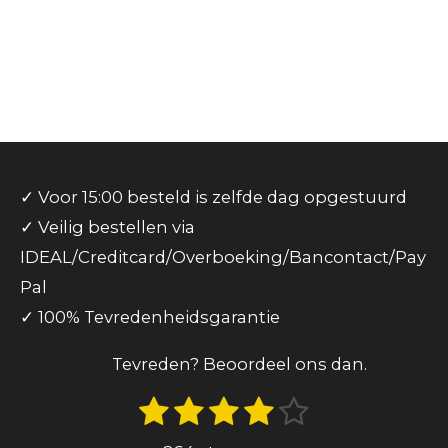
✓ Voor 15:00 besteld is zelfde dag opgestuurd
✓ Veilig bestellen via
IDEAL/Creditcard/Overboeking/Bancontact/Pay
Pal
✓ 100% Tevredenheidsgarantie
Tevreden? Beoordeel ons dan.
1
2
3
4
5
S
R
t
s
s
s
s
s
a
e